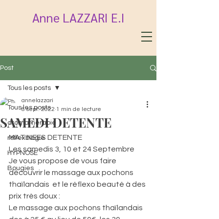
Anne LAZZARI E.I
Post
Tous les posts
annelazzari
Tous les posts
8 sept. 2022
1 min de lecture
SAMEDI DETENTE
aromathérapie
MATINEES DETENTE 
réflexologie
Les samedis 3, 10 et 24 Septembre
HYPNOSE
Je vous propose de vous faire 
Bougies
découvrir le massage aux pochons 
thaïlandais  et le réflexo beauté à des 
prix très doux :
Le massage aux pochons thaïlandais 