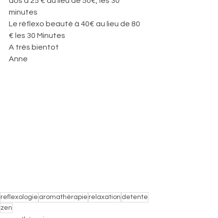
dos à 25 € au lieu de 50€, les 30 
minutes
Le réflexo beauté à 40€ au lieu de 80 
€ les 30 Minutes
A très bientot
Anne
reflexologie
aromathérapie
relaxation
detente
zen