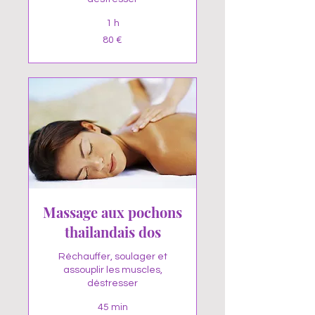
1 h
80
80 €
euros
Massage aux pochons
thailandais dos
Réchauffer, soulager et
assouplir les muscles,
déstresser
45 min