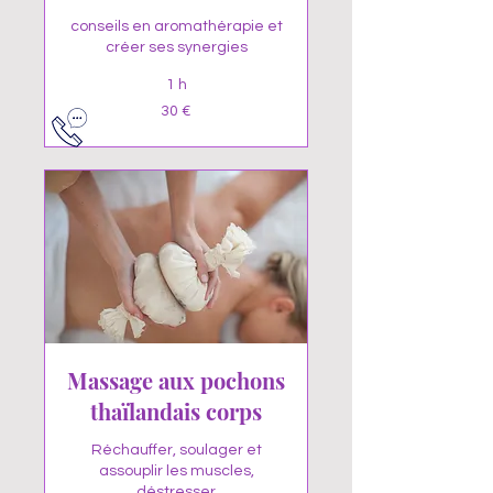
conseils en aromathérapie et
créer ses synergies
1 h
30
30 €
euros
Massage aux pochons
thaïlandais corps
Réchauffer, soulager et
assouplir les muscles,
déstresser