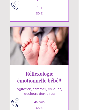
1 h
80
80 €
euros
Réflexologie
émotionnelle bébé®
Agitation, sommeil, coliques,
douleurs dentaires
45 min
45
45 €
euros