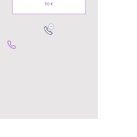
50
50 €
euros