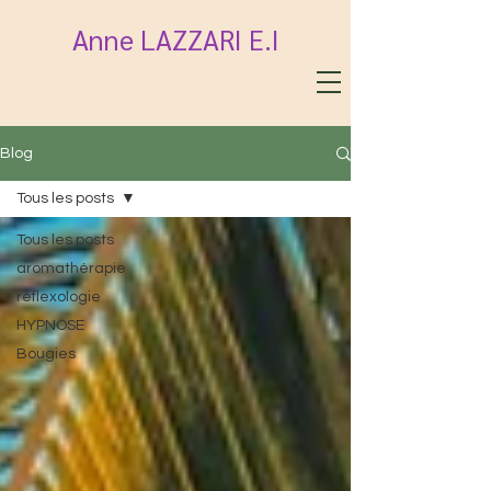
Anne LAZZARI E.I
Blog
Tous les posts
Tous les posts
aromathérapie
réflexologie
HYPNOSE
Bougies