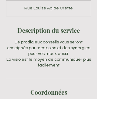
Rue Louise Aglaé Crette
Description du service
De prodigieux conseils vous seront
enseignés par mes soins et des synergies
pour vos maux aussi.
La visio est le moyen de communiquer plus
Coordonnées
LAZZARI Anne Réflexologue Adultes et
enfants, Rue Louise Aglaé Crette, Vitry-
sur-Seine, France