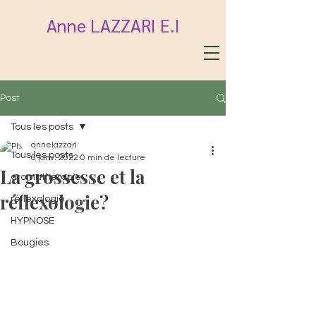
Anne LAZZARI E.I
Post
Tous les posts
annelazzari
Tous les posts
6 janv. 2022
0 min de lecture
La grossesse et la
aromathérapie
réflexologie?
réflexologie
HYPNOSE
Bougies