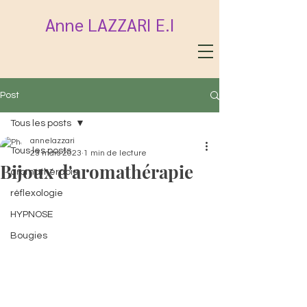
Anne LAZZARI E.I
Post
Tous les posts
annelazzari
Tous les posts
23 mars 2023
1 min de lecture
Bijoux d'aromathérapie
aromathérapie
réflexologie
HYPNOSE
Bougies